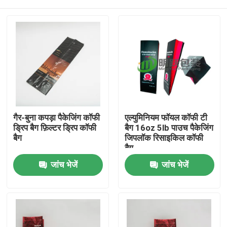
गैर-बुना कपड़ा पैकेजिंग कॉफी
एल्युमिनियम फॉयल कॉफी टी
ड्रिप बैग फ़िल्टर ड्रिप कॉफी
बैग 16oz 5lb पाउच पैकेजिंग
बैग
जिपलॉक रिसाइकिल कॉफी
बैग
होम
जांच भेजें
जांच भेजें
उत्पाद
हमारे बारे में