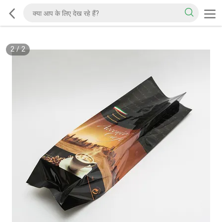
2
/
2