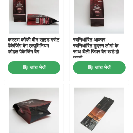
फैक्टरी यात्रा
गुणवत्ता नियंत्रण
कस्टम कॉफी बीन साइड गसेट
स्वनिर्धारित आकार
पैकेजिंग बैग एल्यूमिनियम
स्वनिर्धारित मुद्रण लोगो के
फोइल पैकेजिंग बैग
साथ थैली जिपर बैग खड़े हो
हमसे संपर्क करें
जाओ
जांच भेजें
जांच भेजें
समाचार
सभी मामलों
खाद्य पैकेजिंग बैग
कॉफी पैकेजिंग बैग