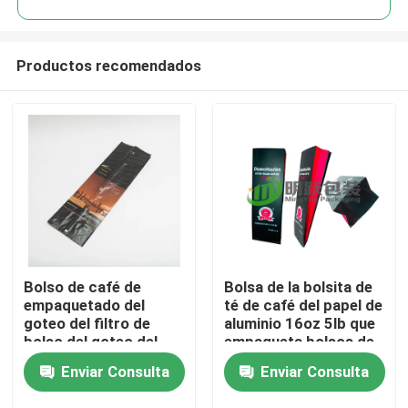
Productos recomendados
Bolso de café de
Bolsa de la bolsita de
Inicio
empaquetado del
té de café del papel de
goteo del filtro de
aluminio 16oz 5lb que
bolso del goteo del
empaqueta bolsos de
Productos
café de la tela no
café reciclables
Enviar Consulta
Enviar Consulta
tejida
Ziplock
Sobre nosotros