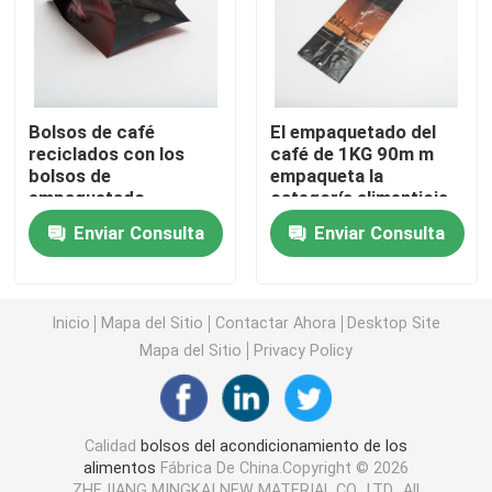
Bolso de empaquetado del alimento para animales
Levántese la bolsa
Bolsos de café
El empaquetado del
reciclados con los
café de 1KG 90m m
bolsos de
empaqueta la
Película del acondicionamiento de los alimentos
empaquetado
categoría alimenticia
inferiores planos del
pre para arriba
Enviar Consulta
Enviar Consulta
café de encargo de la
impresa de las bolsas
bolsa del café de la
del soporte
Acondicionamiento de los alimentos reciclable de la b
válvula y de la
cremallera
Inicio
Mapa del Sitio
Contactar Ahora
Desktop Site
Película de Thermoforming
Mapa del Sitio
Privacy Policy
Película impresa de Lidding
Calidad
bolsos del acondicionamiento de los
alimentos
Fábrica De China.Copyright © 2026
Película del envase de plástico
ZHEJIANG MINGKAI NEW MATERIAL CO., LTD.. All