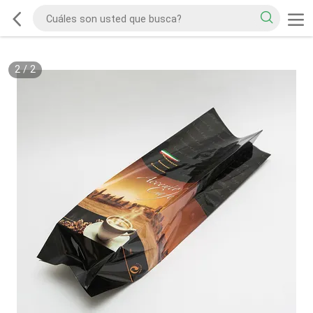
2
/
2