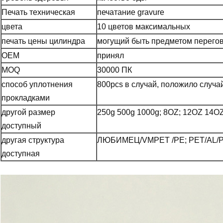
Печать техническая
печатание gravure
цвета
10 цветов максимальных
печать цены цилиндра
могущий быть предметом перего
OEM
принял
MOQ
30000 ПК
способ уплотнения
800pcs в случай, положило случа
прокладками
другой размер
250g 500g 1000g; 8OZ; 12OZ 14O
доступный
другая структура
ЛЮБИМЕЦ/VMPET /PE; PET/AL/PE
доступная