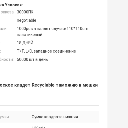
ка Условия:
заказа:
30000ПК
negotiable
али:
1000pcs в паллет случая/110*110cm
пластиковый
:
18 ДНЕЙ
:
T/T, L/C, западное соединение
бности:
50000 шт в день
оское кладет Recyclable таможню в мешки
умки:
Сумка квадрата нижняя