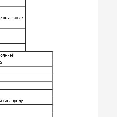
е печатание
молнией
й
и кислороду