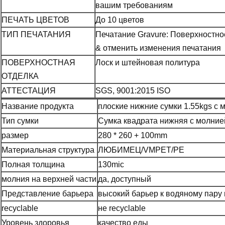
вашим требованиям
ПЕЧАТЬ ЦВЕТОВ
До 10 цветов
ТИП ПЕЧАТАНИЯ
Печатание Gravure: Поверхностно
& отменить изменения печатания
ПОВЕРХНОСТНАЯ
Лоск и штейновая политура
ОТДЕЛКА
АТТЕСТАЦИЯ
SGS, 9001:2015 ISO
Название продукта
плоские нижние сумки 1.55kgs с 
Тип сумки
Сумка квадрата нижняя с молние
размер
280 * 260 + 100mm
Материальная структура
ЛЮБИМЕЦ/VMPET/PE
Полная толщина
130mic
молния на верхней части
да, доступный
Представление барьера
высокий барьер к водяному пару 
recyclable
не recyclable
Уровень здоровья
качество еды