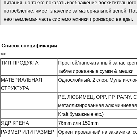
питания, но также показать изображение восхитительного
потребление, имеет значение за материальной ценой. По
неотъемлемая часть системотехники производства еды.
Список спецификации:
<>
ТИП ПРОДУКТА
Простой/напечатанный запас крен
таблетированные сумки & мешки
МАТЕРИАЛЬНАЯ
Однослойный, 2 слоя, Мульти-сло
СТРУКТУРА
PE, ЛЮБИМЕЦ, OPP, PP, PA/NY, C
металлизированная алюминиевая
Kraft бумажные etc.)
ЯДР КРЕНА
76mm или 152mm
РАЗМЕР ИЛИ РАЗМЕР
Ориентированный на заказчика, с