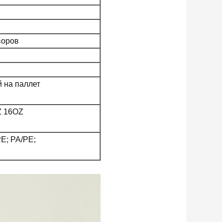
воров
й на паллет
Z 16OZ
; PA/PE;