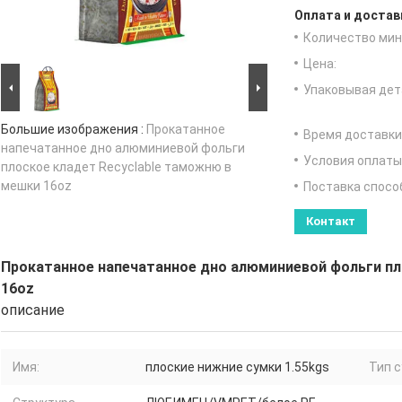
Оплата и достав
Количество мин 
Цена:
Упаковывая дет
Большие изображения :
Прокатанное
Время доставки
напечатанное дно алюминиевой фольги
Условия оплаты
плоское кладет Recyclable таможню в
мешки 16oz
Поставка спосо
Контакт
Прокатанное напечатанное дно алюминиевой фольги пл
16oz
описание
Имя:
плоские нижние сумки 1.55kgs
Тип с