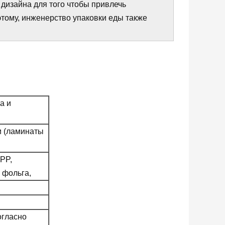
 дизайна для того чтобы привлечь
этому, инженерство упаковки еды также
а и
и (ламинаты
PP,
 фольга,
огласно