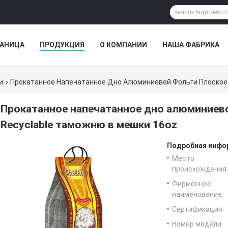
РАНИЦА
ПРОДУКЦИЯ
О КОМПАНИИ
НАША ФАБРИКА
ВСЕ СЛУЧАИ
и
Прокатанное Напечатанное Дно Алюминиевой Фольги Плоское 
Прокатанное напечатанное дно алюминиево
Recyclable таможню в мешки 16oz
Подробная инфор
Место
происхождения:
Фирменное
наименование:
Сертификация:
Номер модели: