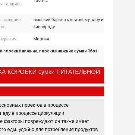
130mic
я толщина:
ставление
высокий барьер к водяному пару и
а::
кислороду
акрытия:
Молния
и плоские нижние
,
плоские нижние сумки 16oz
,
КА КОРОБКИ сумки ПИТАТЕЛЬНОЙ
основных проектов в процессе
 еду в процессе циркуляции
ие факторы повреждают, он также имеет
го еды, удобно для потребления продуктов