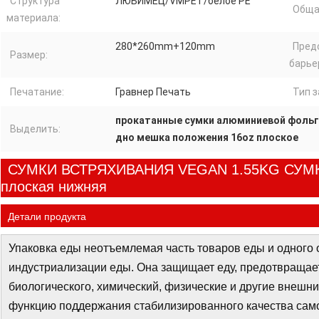
Структура
ЛЮБИМЕЦ/VMPET/белое PE
Обща
материала:
280*260mm+120mm
Пред
Размер:
барьер
Печатание:
Гравнер Печать
Тип з
прокатанные сумки алюминиевой фольг
Выделить:
дно мешка положения 16oz плоское
СУМКИ ВСТРЯХИВАНИЯ VEGAN 1.55KG СУМ
плоская нижняя
Детали продукта
Упаковка еды неотъемлемая часть товаров еды и одного 
индустриализации еды. Она защищает еду, предотвращает
биологического, химический, физические и другие внешн
функцию поддержания стабилизированного качества само