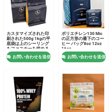
会社案内
品質管理
カスタマイズされた印
ポリエチレン130 Mic
刷された500g 1kgの平
の正方形の最下のコー
底袋は上のシーリング
ヒー バッグ8oz 12oz
お問い合わせ
をファスナーを絞める
16oz
お問い合わせを送信
お問い合わせを送信
ニュース
すべての場合
食品包装袋
コーヒー包装袋