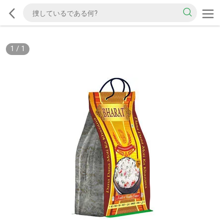
1
/
1