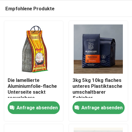
Empfohlene Produkte
Die lamellierte
3kg 5kg 10kg flaches
Aluminiumfolie-flache
unteres Plastiktasche
Unterseite sackt
umschaltbarer
Startseite
recyclebare
Schieber-
Gewohnheit 16oz
Reißverschluss-starke
Anfrage absenden
Anfrage absenden
gedruckt ein
Sperre
Produkte
Über uns