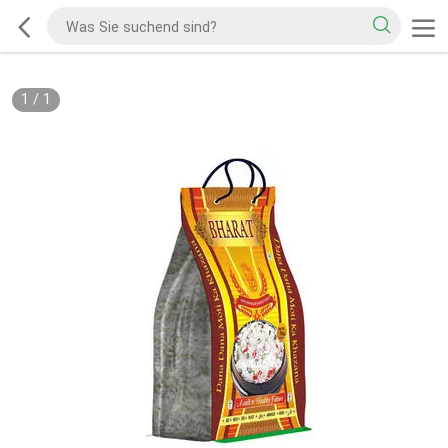
1
/
1