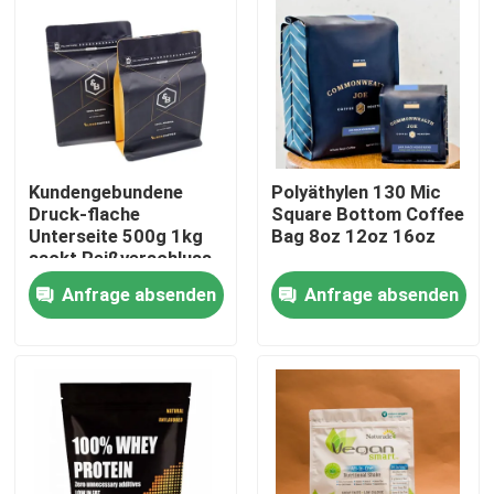
Fabrik Tour
Qualitätskontrolle
Kundengebundene
Polyäthylen 130 Mic
Kontakt
Druck-flache
Square Bottom Coffee
Unterseite 500g 1kg
Bag 8oz 12oz 16oz
sackt Reißverschluss-
Nachrichten
Oberflächenabdichtung
Anfrage absenden
Anfrage absenden
ein
Alle Fälle
Verpacken- der Lebensmitteltaschen
Kaffee-Verpackentaschen