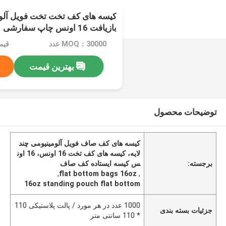
کیسه های کف تخت تخت فویل آلومی
بازیافت 16 اونس چاپ سفارشی
MOQ：30000 عدد
قیمت：e
بهترین قیمت
توضیحات محصول
کیسه های کف صاف فویل آلومینیومی چند
لایه، کیسه های کف تخت 16 اونس، 16 اون
برجسته:
س کیسه ایستاده کف صاف
,
flat bottom bags 16oz
,
16oz standing pouch flat bottom
1000 عدد در هر مورد / پالت پلاستیکی 110
جزئیات بسته بندی
* 110 سانتی متر