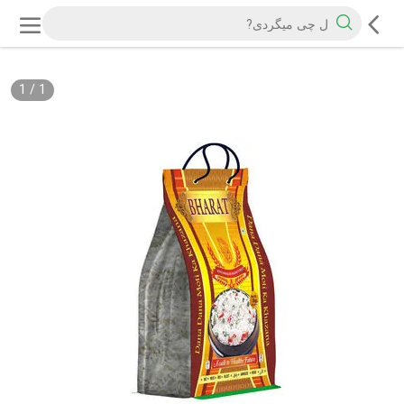
1
/
1