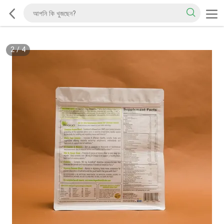
2
/
4