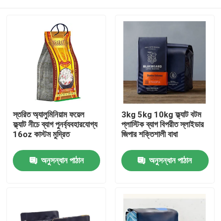
স্তরিত অ্যালুমিনিয়াম ফয়েল
3kg 5kg 10kg ফ্ল্যাট বটম
ফ্ল্যাট নীচে ব্যাগ পুনর্ব্যবহারযোগ্য
প্লাস্টিক ব্যাগ বিপরীত স্লাইডার
16oz কাস্টম মুদ্রিত
জিপার শক্তিশালী বাধা
বাড়ি
অনুসন্ধান পাঠান
অনুসন্ধান পাঠান
পণ্য
আমাদের সম্পর্কে