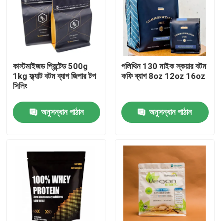
কারখানা ভ্রমণ
মান নিয়ন্ত্রণ
কাস্টমাইজড প্রিন্টেড 500g
পলিথিন 130 মাইক স্কয়ার বটম
1kg ফ্ল্যাট বটম ব্যাগ জিপার টপ
কফি ব্যাগ 8oz 12oz 16oz
সিলিং
আমাদের সাথে যোগাযোগ করুন
অনুসন্ধান পাঠান
অনুসন্ধান পাঠান
খবর
সব ক্ষেত্রেই
খাদ্য প্যাকেজিং ব্যাগ
কফি প্যাকেজিং ব্যাগ