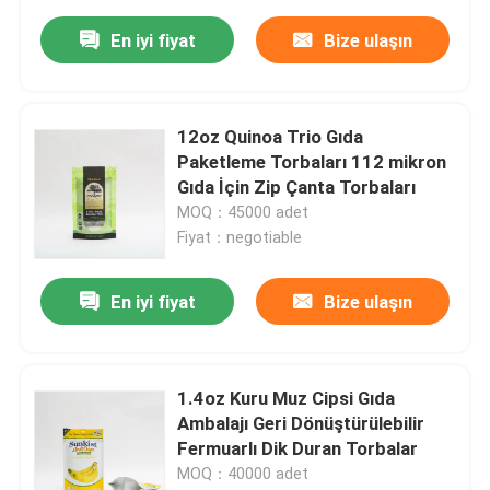
En iyi fiyat
Bize ulaşın
12oz Quinoa Trio Gıda
Paketleme Torbaları 112 mikron
Gıda İçin Zip Çanta Torbaları
MOQ：45000 adet
Fiyat：negotiable
En iyi fiyat
Bize ulaşın
1.4oz Kuru Muz Cipsi Gıda
Ambalajı Geri Dönüştürülebilir
Fermuarlı Dik Duran Torbalar
MOQ：40000 adet