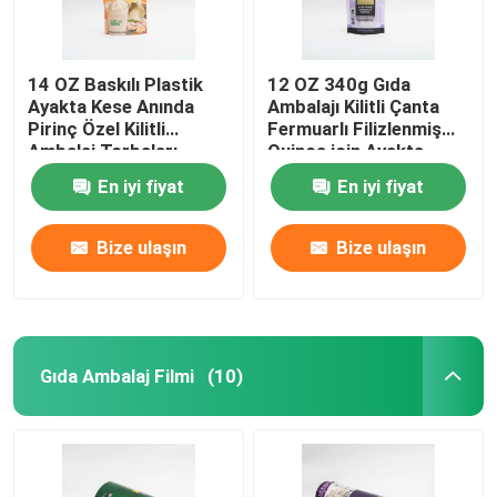
14 OZ Baskılı Plastik
12 OZ 340g Gıda
Ayakta Kese Anında
Ambalajı Kilitli Çanta
Pirinç Özel Kilitli
Fermuarlı Filizlenmiş
Ambalaj Torbaları
Quinoa için Ayakta
Fermuar Kılıfı
En iyi fiyat
En iyi fiyat
Bize ulaşın
Bize ulaşın
Gıda Ambalaj Filmi
(10)