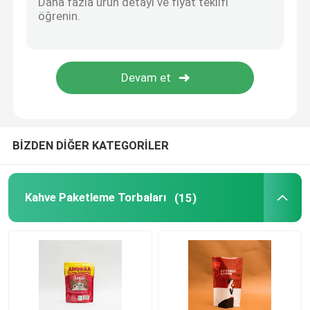
Düz Tabanlı Çantalar
Özel Şekilli Çantalar
Meyve ve sebze Paketleme
BİZDEN DİĞER KATEGORİLER
imbik poşet ambalajı
Kahve Paketleme Torbaları
(15)
Sıvı Ağızlı Kese
Alüminyum Folyo Kılıfı