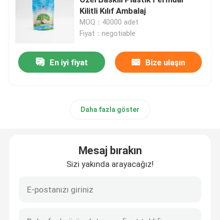
Kilitli Kılıf Ambalaj
MOQ：40000 adet
Evcil hayvan gıda paketleme çantası
Fiyat：negotiable
Ayakta Kese
En iyi fiyat
Bize ulaşın
Gıda Ambalaj Filmi
Daha fazla göster
Geri Dönüşümlü Poşet Gıda Ambalajı
Mesaj bırakın
Termoform Film
Sizi yakında arayacağız!
Baskılı Kapak Filmi
Plastik Ambalaj Filmi