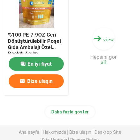
%100 PE 7.9OZ Geri
view
Dönüştürülebilir Poşet
Gıda Ambalajı Özel
Baskılı Açılıp
Hepsini gör
Kapanabilir Gıda
all
En iyi fiyat
Torbaları
Bize ulaşın
Daha fazla göster
Ana sayfa
Hakkımızda
Bize ulaşın
Desktop Site
Site Haritası
Privacy Policy