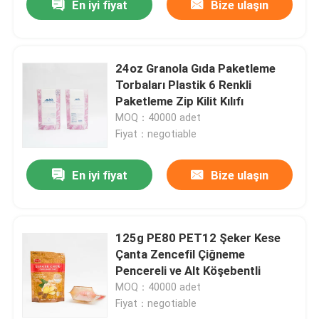
En iyi fiyat
Bize ulaşın
24oz Granola Gıda Paketleme
Torbaları Plastik 6 Renkli
Paketleme Zip Kilit Kılıfı
MOQ：40000 adet
Fiyat：negotiable
En iyi fiyat
Bize ulaşın
125g PE80 PET12 Şeker Kese
Çanta Zencefil Çiğneme
Pencereli ve Alt Köşebentli
MOQ：40000 adet
Fiyat：negotiable