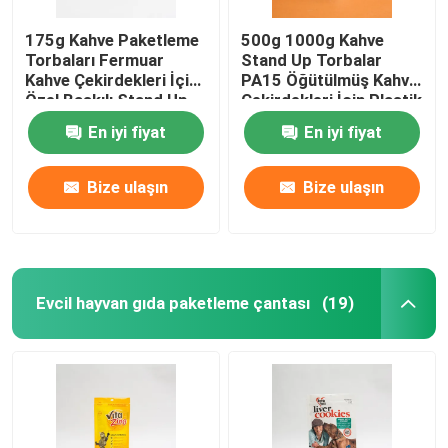
175g Kahve Paketleme
500g 1000g Kahve
Torbaları Fermuar
Stand Up Torbalar
Kahve Çekirdekleri İçin
PA15 Öğütülmüş Kahve
Özel Baskılı Stand Up
Çekirdekleri İçin Plastik
Torbalar
Kahve Poşetleri
En iyi fiyat
En iyi fiyat
Bize ulaşın
Bize ulaşın
Evcil hayvan gıda paketleme çantası
(19)