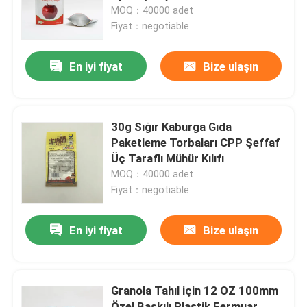
MOQ：40000 adet
Fiyat：negotiable
Fabrika turu
En iyi fiyat
Bize ulaşın
Kalite kontrol
Bize ulaşın
30g Sığır Kaburga Gıda
Paketleme Torbaları CPP Şeffaf
Üç Taraflı Mühür Kılıfı
Haberler
MOQ：40000 adet
Fiyat：negotiable
Tüm servis talepleri
En iyi fiyat
Bize ulaşın
Gıda Ambalaj poşetleri
Granola Tahıl için 12 OZ 100mm
Kahve Paketleme Torbaları
Özel Baskılı Plastik Fermuar