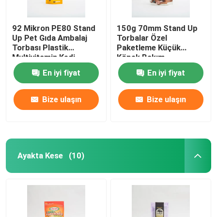
92 Mikron PE80 Stand
150g 70mm Stand Up
Up Pet Gıda Ambalaj
Torbalar Özel
Torbası Plastik
Paketleme Küçük
Multivitamin Kedi
Köpek Bakım
Maması Paketi
Paketleme Torbaları
En iyi fiyat
En iyi fiyat
Bize ulaşın
Bize ulaşın
Ayakta Kese
(10)