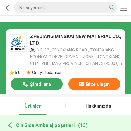
ZHEJIANG MINGKAI NEW MATERIAL CO.,
LTD.
NO. 92 , FENGXIANG ROAD , TONGXIANG
ECONOMIC DEVELOPMENT ZONE , TONGXIANG
CITY ,ZHEJIANG PROVINCE , CHIAN , 314500,Çin
5.0
Onaylı tedarikçi
Şimdi ara
Bize ulaşın
Ürünler
Hakkımızda
Çin Gıda Ambalaj poşetleri
(13)