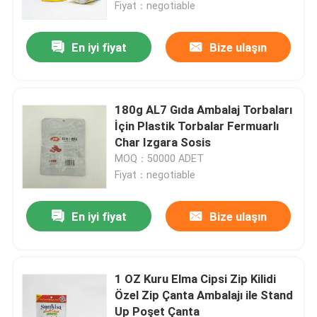
Fiyat：negotiable
En iyi fiyat
Bize ulaşın
180g AL7 Gıda Ambalaj Torbaları
İçin Plastik Torbalar Fermuarlı
Char Izgara Sosis
MOQ：50000 ADET
Fiyat：negotiable
En iyi fiyat
Bize ulaşın
Ana sayfa
Ürünler
1 OZ Kuru Elma Cipsi Zip Kilidi
Özel Zip Çanta Ambalajı ile Stand
Up Poşet Çanta
Hakkımızda