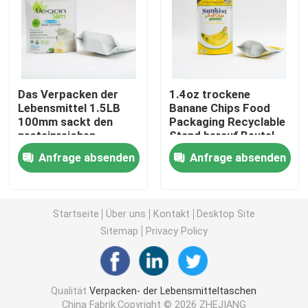
Verpackentasche der Nahrung für Haustiere
Stehen Sie oben Beutel
Das Verpacken der
1.4oz trockene
Lebensmittel 1.5LB
Banane Chips Food
100mm sackt den
Packaging Recyclable
Nahrungsmittelverpackungsfolie
proteinreichen
Stand herauf Beutel
Plastik-140 MIC Zip
mit Reißverschluss
Anfrage absenden
Anfrage absenden
Lock Stand Up Beutel
Recyclebares Beutel-Verpacken der Lebensmittel
ein
Thermoforming-Film
Startseite
Über uns
Kontakt
Desktop Site
Sitemap
Privacy Policy
Druck-Lidding-Film
Qualität
Verpacken- der Lebensmitteltaschen
Plastikverpackungsfolie
China Fabrik.Copyright © 2026 ZHEJIANG