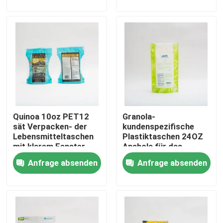
Verpacken
verpackt
Fabrik Tour
Qualitätskontrolle
Kontakt
Quinoa 10oz PET12
Granola-
Nachrichten
sät Verpacken- der
kundenspezifische
Lebensmitteltaschen
Plastiktaschen 24OZ
mit klarem Fenster-
Anahola für das
Alle Fälle
Gravüren-Drucken
Nahrungsmittelplastikbeut
Anfrage absenden
Anfrage absenden
Verpacken der
Lebensmittel
Verpacken- der Lebensmitteltaschen
Kaffee-Verpackentaschen