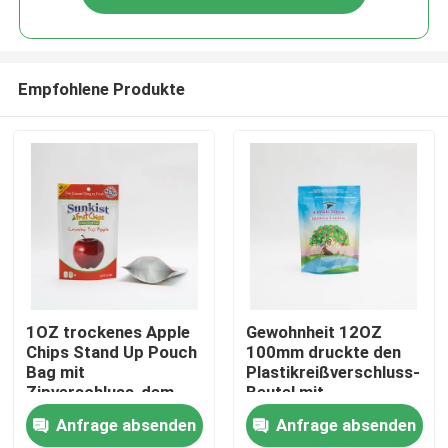
Empfohlene Produkte
Startseite
1OZ trockenes Apple
Gewohnheit 12OZ
Chips Stand Up Pouch
100mm druckte den
Bag mit
Plastikreißverschluss-
Produkte
Zipverschluss-dem
Beutel mit
kundenspezifischen
Reißverschluss, der
Anfrage absenden
Anfrage absenden
Ziptaschen-
für Granola-Getreide
Über uns