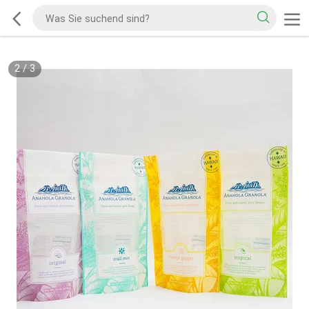
2
/
3