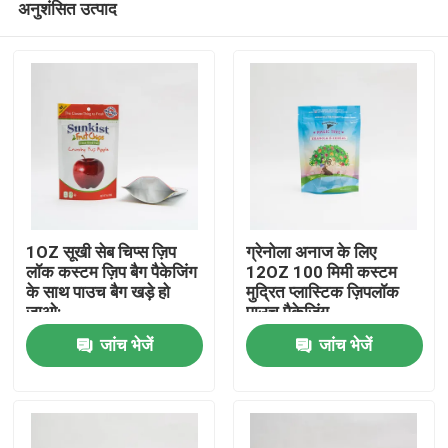
अनुशंसित उत्पाद
1OZ सूखी सेब चिप्स ज़िप
ग्रेनोला अनाज के लिए
लॉक कस्टम ज़िप बैग पैकेजिंग
12OZ 100 मिमी कस्टम
के साथ पाउच बैग खड़े हो
मुद्रित प्लास्टिक ज़िपलॉक
जाओ:
पाउच पैकेजिंग
होम
जांच भेजें
जांच भेजें
उत्पाद
हमारे बारे में