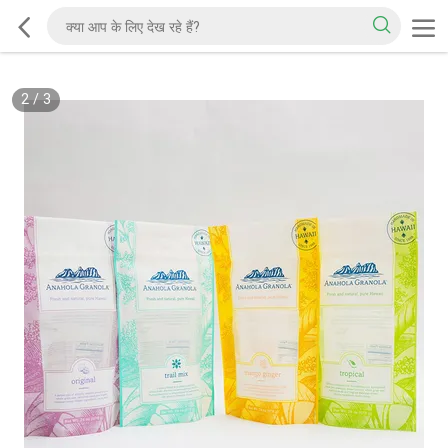
2
/
3