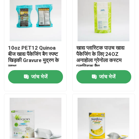
फैक्टरी यात्रा
गुणवत्ता नियंत्रण
10oz PET12 Quinoa
खाद्य प्लास्टिक पाउच खाद्य
बीज खाद्य पैकेजिंग बैग स्पष्ट
पैकेजिंग के लिए 24OZ
हमसे संपर्क करें
खिड़की Gravure मुद्रण के
अनाहोला ग्रेनोला कस्टम
साथ
प्लास्टिक बैग
जांच भेजें
जांच भेजें
समाचार
सभी मामलों
खाद्य पैकेजिंग बैग
कॉफी पैकेजिंग बैग