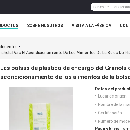
ODUCTOS
SOBRE NOSOTROS
VISITA A LA FÁBRICA
CONT
ASOS
 alimentos
nahola Para El Acondicionamiento De Los Alimentos De La Bolsa De Pl
Las bolsas de plástico de encargo del Granola
acondicionamiento de los alimentos de la bolsa
Datos del produc
Lugar de origen:
Nombre de la ma
Certificación:
Número de model
Pago y Envío Térm