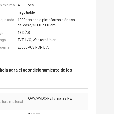
n mínima:
40000pcs
negotiable
aquetado:
1000pcs por la plataforma plástica
del caso/el 110*110cm
ga:
18 DÍAS
ago:
T/T, L/C, Western Union
fuente:
20000PCS POR DÍA
hola para el acondicionamiento de los
OPV/PVDC-PET/mates PE
ctura material: