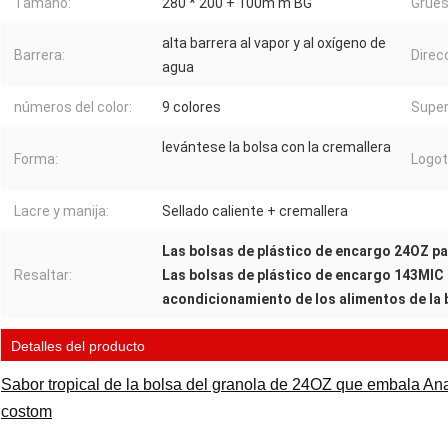
Tamaño:
280 * 200 + 100m m BG
Grues
alta barrera al vapor y al oxígeno de
Barrera:
Direcc
agua
números del color:
9 colores
Super
levántese la bolsa con la cremallera
Forma:
Logot
Lacre y manija:
Sellado caliente + cremallera
Las bolsas de plástico de encargo 24OZ pa
Resaltar:
Las bolsas de plástico de encargo 143MIC 
acondicionamiento de los alimentos de la b
Detalles del producto
Sabor tropical de la bolsa del granola de 24OZ que embala Ana
costom