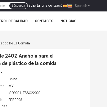
Solicitar una cotización
|
Spanish
Búsqueda
ROL DE CALIDAD
CONTACTO
NOTICIAS
ástico De La Comida
 de 24OZ Anahola para el
 de plástico de la comida
to:
China
rca:
MY
ISO9001; FSSC22000
o:
FPB0008
inos: