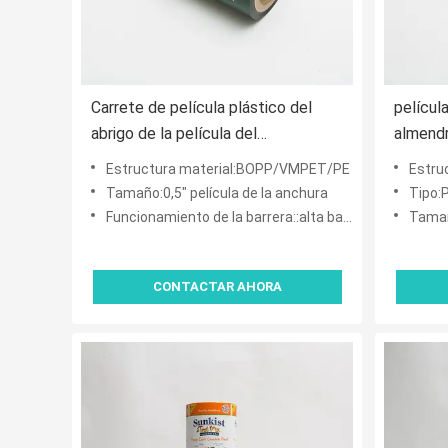
Carrete de película plástico del
películ
abrigo de la película del
almendr
acondicionamiento de los alimentos
plástic
Estructura material:BOPP/VMPET/PE
Estruc
de la almendra 0.63OZ Logo
acondic
Tamaño:0,5" película de la anchura
Tipo:
Printed
Funcionamiento de la barrera::alta barrera al vapor y al oxígeno de agua
Tamaño
CONTACTAR AHORA