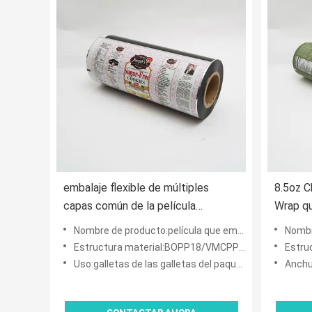
embalaje flexible de múltiples
8.5oz C
capas común de la película
Wrap q
BOPP18 del acondicionamiento de
acondic
Nombre de producto:película que embala plástica impresa para las galletas
Nombre de 
los alimentos del rollo de 380m m
antimic
Estructura material:BOPP18/VMCPP40
Estruct
películ
Uso:galletas de las galletas del paquete
Anchu