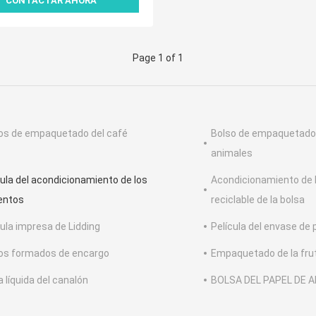
CONTACTAR AHORA
Page 1 of 1
os de empaquetado del café
Bolso de empaquetado 
animales
cula del acondicionamiento de los
Acondicionamiento de 
entos
reciclable de la bolsa
cula impresa de Lidding
Película del envase de 
os formados de encargo
Empaquetado de la frut
a líquida del canalón
BOLSA DEL PAPEL DE A