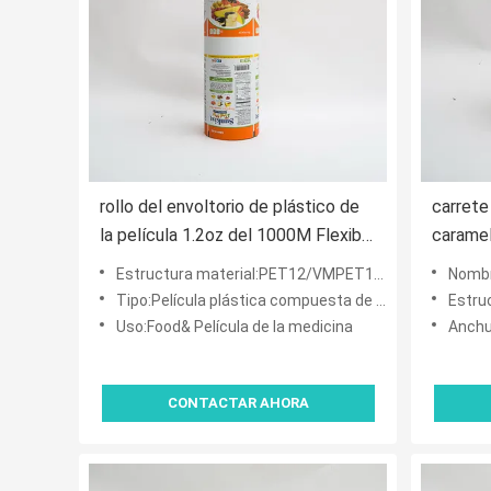
rollo del envoltorio de plástico de
carrete
la película 1.2oz del 1000M Flexible
carame
Food Packaging para el embalaje
el emba
Estructura material:PET12/VMPET12/PE60
Nombre de p
para los microprocesadores de la
capas d
Tipo:Película plástica compuesta de múltiples capas con la impresión
Estru
fruta de la mezcla
acondic
Uso:Food& Película de la medicina
Anchu
CONTACTAR AHORA