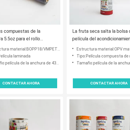
as compuestas de la
La fruta seca salta la bolsa 
a 5.5oz para el rollo
película del acondicionamie
o del plástico de embalar del
los alimentos de 450m m q
tura material:BOPP18/VMPET12/PE80
Estructura material:OPV mate/ANIMAL DOMÉSTICO
ionamiento de los alimentos
embala el rollo plástico OP
Película laminada
Tipo:Película compuesta de múltip
:película de la anchura de 432m m
Tamaño:película de la anchura de 450 
CONTACTAR AHORA
CONTACTAR AHORA