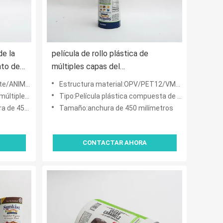
de la
película de rollo plástica de
nto de
múltiples capas del
ue
acondicionamiento de los alimentos
/VMPET12/PE60
Estructura material:OPV/PET12/VMPET12/PE60 mates
V mate
del compuesto del estiramiento
les capas
Tipo:Película plástica compuesta de múltiples capas
1oz para los microprocesadores
milímetros
Tamaño:anchura de 450 milímetros
secos de la fruta
CONTACTAR AHORA