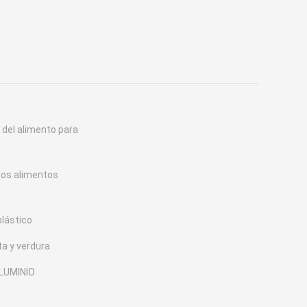
del alimento para
los alimentos
plástico
a y verdura
LUMINIO