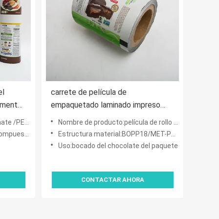
el
carrete de película de
limentos
empaquetado laminado impreso
17,71
plástico del abrigo de la comida de
ET-PET/PE60
Nombre de producto:película de rollo plástica laminada del acondicionamiento de los alimentos
el
250m m 1.8oz PE
con la impresión
Estructura material:BOPP18/MET-PET12/mates PE60
Uso:bocado del chocolate del paquete
CONTACTAR AHORA