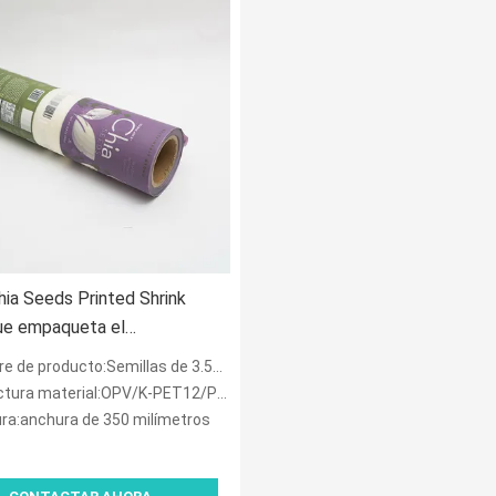
hia Seeds Printed Shrink
ue empaqueta el
ionamiento de los alimentos
producto:Semillas de 3.5OZ Chia que embalan la película
robiano flexible de las
ura material:OPV/K-PET12/PE100 mates
as
ra:anchura de 350 milímetros