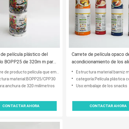
 de película plástico del
Carrete de película opaco d
lo BOPP25 de 320m m para
acondicionamiento de los a
laje flexible de múltiples
del encogimiento del calor 
roducto:película que embala del caramelo dulce 200g impresa
Estructura material:barniz mate /PET/M
e la película del
pulgadas para las galletas d
ctura material:BOPP25/CPP30
categoría:Película plástica compuesta de múltiples capas 
ionamiento de los alimentos
bocado de las nueces
ra:anchura de 320 milímetros
Uso:embalaje de los snacks
CONTACTAR AHORA
CONTACTAR AHORA