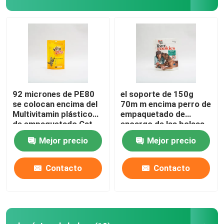
Visita a la fábrica
Control de Calidad
Contacto
92 micrones de PE80
el soporte de 150g
se colocan encima del
70m m encima perro de
Multivitamin plástico
empaquetado de
noticias
de empaquetado Cat
encargo de las bolsas
Food Package del
del pequeño trata
Mejor precio
Mejor precio
bolso del alimento para
bolsos de
animales
empaquetado
Todos los casos
Contacto
Contacto
bolsos del acondicionamiento de los alimentos
Bolsos de empaquetado del café