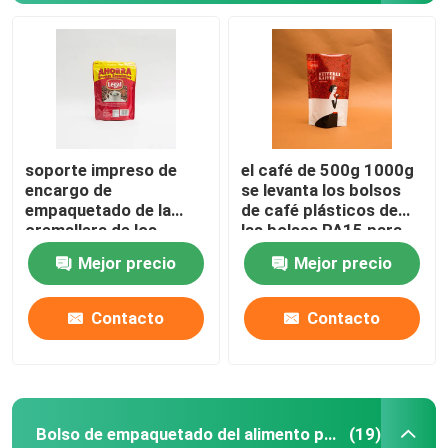
soporte impreso de
el café de 500g 1000g
encargo de
se levanta los bolsos
empaquetado de la
de café plásticos de
cremallera de los
las bolsas PA15 para
bolsos del café 175g
las habas del café
Mejor precio
Mejor precio
encima de las bolsas
molido
para los granos de
café
Inicio
Contacto
Contacto
Productos
Bolso de empaquetado del alimento para animales
(19)
Sobre nosotros