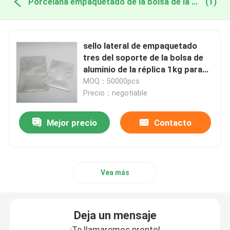
Porcelana empaquetado de la bolsa de la réplica
(1)
sello lateral de empaquetado
tres del soporte de la bolsa de
aluminio de la réplica 1kg para
arriba
MOQ：50000pcs
Precio：negotiable
Mejor precio
Contacto
Vea más
Deja un mensaje
¡Te llamaremos pronto!