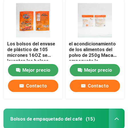
Los bolsos del envase
el acondicionamiento
de plástico de 105
de los alimentos del
micrones 16OZ se
polvo de 250g Maca
levantan las bolsas
empaqueta la
para el
cremallera de 120 MIC
Mejor precio
Mejor precio
acondicionamiento de
Stand Up Pouch With
los alimentos
Contacto
Contacto
Bolsos de empaquetado del café
(15)