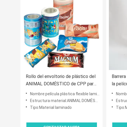
Rollo del envoltorio de plástico del
Barrera
ANIMAL DOMÉSTICO de CPP para
la pelí
embalar la película de
plásti
Nombre:película plástica flexible laminada impresa del acondicionamiento de los alimentos del sellado calie
Nombre:película p
empaquetado laminada 9 colores
VMPET 
Estructura material:ANIMAL DOMÉSTICO VMPET/PE
Estruct
del polietileno
Tipo:Material laminado
Tipo: