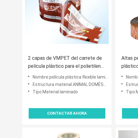
2 capas de VMPET del carrete de
Altas p
película plástico para el polietileno
plástico
del acondicionamiento de los
para lo
Nombre:película plástica flexible laminada impresa del acondicionamiento de los alimentos del sellado calie
Nombre:película p
alimentos que envuelve para la
Estructura material:ANIMAL DOMÉSTICO VMPET/PE
Estruct
torta
Tipo:Material laminado
Tipo:
CONTACTAR AHORA