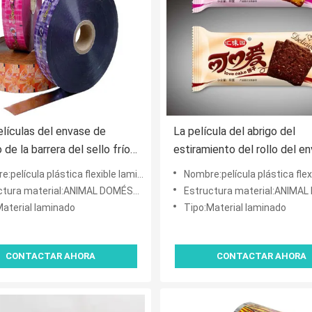
elículas del envase de
La película del abrigo del
 de la barrera del sello frío
estiramiento del rollo del e
s pasteles 30m m
plástico de OPP 0.03m m im
lástica flexible laminada impresa del acondicionamiento de los alimentos del sellado calie
Nombre:película plástica flexible laminada impresa del acondicionamiento de los ali
al OEM
ura material:ANIMAL DOMÉSTICO VMPET/PE
Estructura material:ANIMAL DOMÉSTICO
Material laminado
Tipo:Material laminado
CONTACTAR AHORA
CONTACTAR AHORA