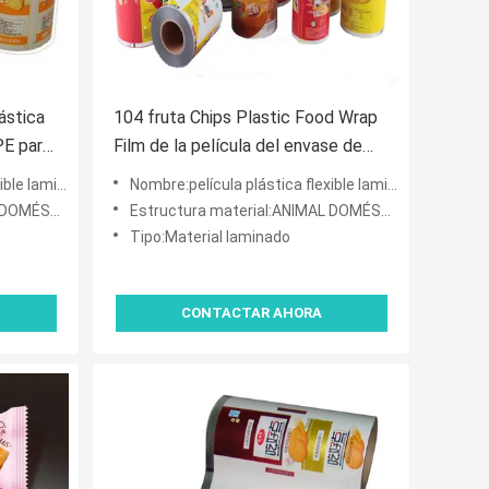
ástica
104 fruta Chips Plastic Food Wrap
PE para
Film de la película del envase de
plástico del micrón VMPET PE
mentos del sellado calie
Nombre:película plástica flexible laminada impresa del acondicionamiento de los alimentos del sellado calie
 VMPET/PE
Estructura material:ANIMAL DOMÉSTICO VMPET/PE
Tipo:Material laminado
CONTACTAR AHORA