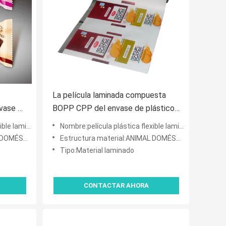
La película laminada compuesta
nvase de
BOPP CPP del envase de plástico
primió
de OPV laminó el empaquetado del
mentos del sellado calie
Nombre:película plástica flexible laminada impresa del acondicionamiento de los alimentos del sellado calie
carrete de película
 VMPET/PE
Estructura material:ANIMAL DOMÉSTICO VMPET/PE
Tipo:Material laminado
CONTACTAR AHORA