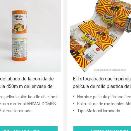
 del abrigo de la comida de
El fotograbado que imprimía
cula 450m m del envase de
película de rollo plástica del
co del ANIMAL DOMÉSTICO
acondicionamiento de los a
lástica flexible laminada impresa del acondicionamiento de los alimentos del sellado calie
Nombre:película plástica flexible laminada impresa del acondicionamiento de los ali
PE alta
metalizó el aluminio laminad
ura material:ANIMAL DOMÉSTICO VMPET/PE
Estructura de materiales:ANIMAL DOMÉST
Material laminado
Tipo:Material laminado