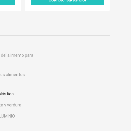
CONTACTAR AHORA
del alimento para
los alimentos
plástico
a y verdura
LUMINIO