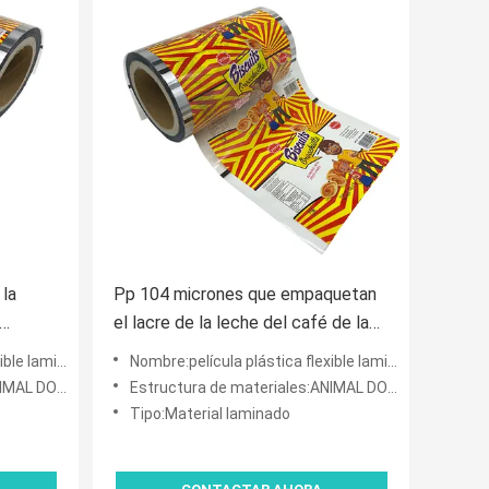
 la
Pp 104 micrones que empaquetan
el lacre de la leche del café de la
limentos
película plástica biodegradable
mentos del sellado calie
Nombre:película plástica flexible laminada impresa del acondicionamiento de los alimentos del sellado calie
o hoja
ICO VMPET/PE
Estructura de materiales:ANIMAL DOMÉSTICO VMPET/PE
Tipo:Material laminado