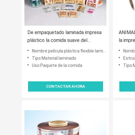
De empaquetado laminada impresa
ANIMAL
plástico la comida suave del
la impr
sellado caliente carrete de película
la pelí
Nombre:película plástica flexible laminada impresa del acondicionamiento de los alimentos del sellado calie
Nombre:película p
a prueba de humedad
de la c
Tipo:Material laminado
Estruct
Uso:Paquete de la comida
Tipo:
CONTACTAR AHORA