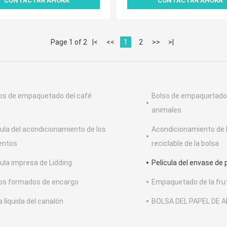
CONTACTAR AHORA
CONTACTAR AHORA
Page 1 of 2
|<
<<
1
2
>>
>|
os de empaquetado del café
Bolso de empaquetado 
animales
cula del acondicionamiento de los
Acondicionamiento de 
entos
reciclable de la bolsa
cula impresa de Lidding
Película del envase de 
os formados de encargo
Empaquetado de la frut
a líquida del canalón
BOLSA DEL PAPEL DE A