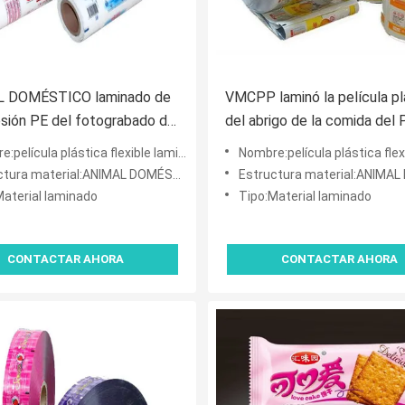
 DOMÉSTICO laminado de
VMCPP laminó la película pl
esión PE del fotograbado de
del abrigo de la comida del 
cula del envase de plástico
embalar opaco
lástica flexible laminada impresa del acondicionamiento de los alimentos del sellado calie
Nombre:película plástica flexible laminada impresa del acondicionamiento de los ali
ategoría alimenticia
ura material:ANIMAL DOMÉSTICO VMPET/PE
Estructura material:ANIMAL DOMÉSTICO
Material laminado
Tipo:Material laminado
CONTACTAR AHORA
CONTACTAR AHORA