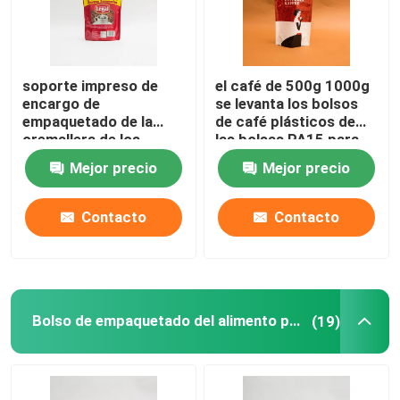
soporte impreso de
el café de 500g 1000g
encargo de
se levanta los bolsos
empaquetado de la
de café plásticos de
cremallera de los
las bolsas PA15 para
bolsos del café 175g
las habas del café
Mejor precio
Mejor precio
encima de las bolsas
molido
para los granos de
café
Contacto
Contacto
Bolso de empaquetado del alimento para animales
(19)