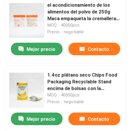
el acondicionamiento de los
alimentos del polvo de 250g
Maca empaqueta la cremallera
de 120 MIC Stand Up Pouch With
MOQ：40000pcs
Precio：negotiable
Mejor precio
Contacto
1.4oz plátano seco Chips Food
Packaging Recyclable Stand
encima de bolsas con la
cremallera
MOQ：40000pcs
Precio：negotiable
Mejor precio
Contacto