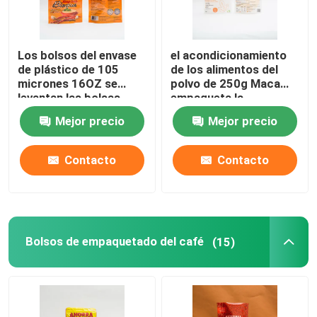
BOLSOS INFERIORES PLANOS
Los bolsos del envase
el acondicionamiento
de plástico de 105
de los alimentos del
Bolsos formados de encargo
micrones 16OZ se
polvo de 250g Maca
levantan las bolsas
empaqueta la
para el
cremallera de 120 MIC
Mejor precio
Mejor precio
Empaquetado de la fruta y verdura
acondicionamiento de
Stand Up Pouch With
los alimentos
Contacto
Contacto
empaquetado de la bolsa de la réplica
Bolsa líquida del canalón
Bolsos de empaquetado del café
(15)
BOLSA DEL PAPEL DE ALUMINIO