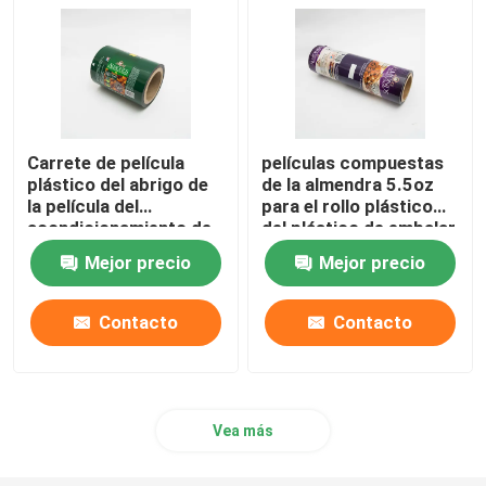
Carrete de película
películas compuestas
plástico del abrigo de
de la almendra 5.5oz
la película del
para el rollo plástico
acondicionamiento de
del plástico de embalar
los alimentos de la
del acondicionamiento
Mejor precio
Mejor precio
almendra 0.63OZ Logo
de los alimentos
Printed
Contacto
Contacto
Vea más