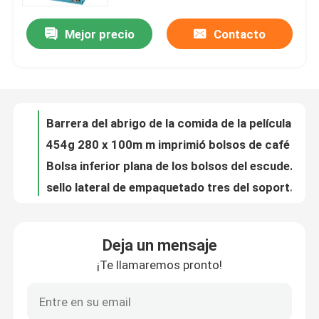
comida de perro
Mejor precio
Contacto
bolsos formados de encargo 40g para la pequeña bolsa plástica del caramelo PE80 con la cremallera
Visita a la fábrica
14OZ imprimió el soporte plástico encima de bolsos de empaquetado Ziplock de encargo del arroz inmediato de la bolsa
Carrete de película plástico del abrigo de la película del acondicionamiento de los alimentos de la almendra 0.63OZ Logo Printed
Control de Calidad
La aduana reciclable 100% del acondicionamiento de los alimentos de la bolsa del PE 7.9OZ imprimió bolsos que se puede volver a sellar de la comida
Barrera del abrigo de la comida de la película 450m m del envase de plástico del ANIMAL DOMÉSTICO VMPET PE alta
Contacto
454g 280 x 100m m imprimió bolsos de café inferiores planos con la válvula para los granos de café BOPP
Bolsa inferior plana de los bolsos del escudete lateral de Vmpet 120m m 130 micrones de vegano alimenticio
noticias
sello lateral de empaquetado tres del soporte de la bolsa de aluminio de la réplica 1kg para arriba
100g 100 micrones de aluminio del papel de la bolsa de alto de la barrera de las nueces acondicionamiento de los alimentos
Todos los casos
el soporte del plástico 2L encima de la bolsa líquida del canalón empaqueta para el lavado de la pantalla de los líquidos
Deja un mensaje
película plástica impresa Peelable del lacre de la taza de la película VMPET del 1000m Lidding
¡Te llamaremos pronto!
bolsos del acondicionamiento de los alimentos
escudete de la parte inferior de Ginger Chew With Window And del bolso de la bolsa del caramelo de 125g PE80 PET12
la quinoa de 10oz PET12 siembra bolsos del acondicionamiento de los alimentos con la impresión clara del fotograbado de la ventana
Bolsos de empaquetado del café
bolsa plástica de la cerradura de la cremallera del embalaje de 6 colores de los bolsos del acondicionamiento de los alimentos del Granola 24oz