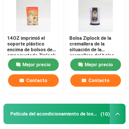
14OZ imprimió el
Bolsa Ziplock de la
soporte plástico
cremallera de la
encima de bolsos de
situación de la
empaquetado Ziplock
cremallera del bolso
de encargo del arroz
del acondicionamiento
Mejor precio
Mejor precio
inmediato de la bolsa
de los alimentos de
12OZ 340g para la
quinoa brotada
Contacto
Contacto
Película del acondicionamiento de los alimentos
(10)