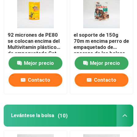
92 micrones de PE80
el soporte de 150g
se colocan encima del
70m m encima perro de
Multivitamin plástico
empaquetado de
de empaquetado Cat
encargo de las bolsas
Food Package del
del pequeño trata
Mejor precio
Mejor precio
bolso del alimento para
bolsos de
animales
empaquetado
Contacto
Contacto
Levántese la bolsa
(10)