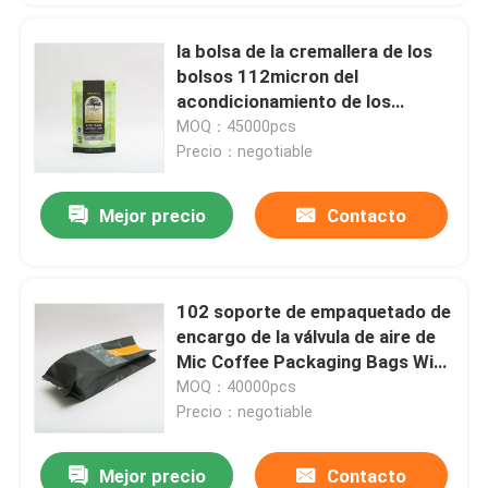
la bolsa de la cremallera de los
bolsos 112micron del
acondicionamiento de los
alimentos del trío de la quinoa
MOQ：45000pcs
12oz empaqueta para la comida
Precio：negotiable
Mejor precio
Contacto
102 soporte de empaquetado de
encargo de la válvula de aire de
Mic Coffee Packaging Bags With
500g encima de bolsas
MOQ：40000pcs
Precio：negotiable
Mejor precio
Contacto