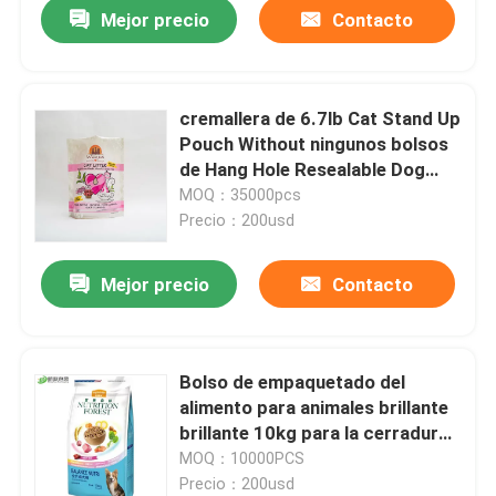
Mejor precio
Contacto
cremallera de 6.7lb Cat Stand Up
Pouch Without ningunos bolsos
de Hang Hole Resealable Dog
Treat
MOQ：35000pcs
Precio：200usd
Mejor precio
Contacto
Inicio
Bolso de empaquetado del
alimento para animales brillante
Productos
brillante 10kg para la cerradura
de la cremallera del escudete del
MOQ：10000PCS
lado del sello del patio de la
Precio：200usd
Sobre nosotros