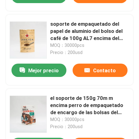
soporte de empaquetado del
papel de aluminio del bolso del
café de 100g AL7 encima del
café de encargo Bean Bags
MOQ：30000pcs
Precio：200usd
Mejor precio
Contacto
el soporte de 150g 70m m
encima perro de empaquetado
de encargo de las bolsas del
pequeño trata bolsos de
MOQ：30000pcs
empaquetado
Precio：200usd