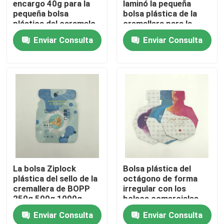
encargo 40g para la
laminó la pequeña
pequeña bolsa
bolsa plástica de la
plástica del caramelo
cremallera para la
Visita a la fábrica
PE80 con la
crema de cara
Enviar Consulta
Enviar Consulta
cremallera
Control de Calidad
Contacto
noticias
Todos los casos
La bolsa Ziplock
Bolsa plástica del
plástica del sello de la
octágono de forma
bolsos del acondicionamiento de los alimentos
cremallera de BOPP
irregular con los
250g 500g 1000g
bolsos comerciales
empaqueta el
del acondicionamiento
Enviar Consulta
Enviar Consulta
Bolsos de empaquetado del café
acondicionamiento de
de los alimentos de la