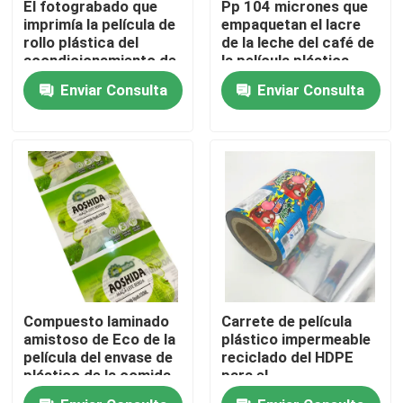
El fotograbado que
Pp 104 micrones que
imprimía la película de
empaquetan el lacre
rollo plástica del
de la leche del café de
Visita a la fábrica
acondicionamiento de
la película plástica
los alimentos metalizó
biodegradable
Enviar Consulta
Enviar Consulta
el aluminio laminado
Control de Calidad
hoja
Contacto
noticias
Todos los casos
Compuesto laminado
Carrete de película
bolsos del acondicionamiento de los alimentos
amistoso de Eco de la
plástico impermeable
película del envase de
reciclado del HDPE
plástico de la comida
para el
Bolsos de empaquetado del café
1000meters X 450m
acondicionamiento de