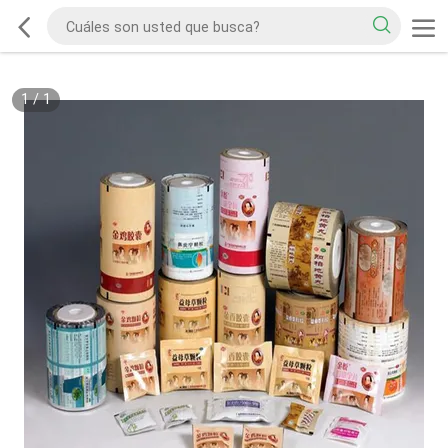
1
/
1