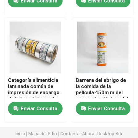
Enviar Consulta
Enviar Consulta
m
los alimentos
Bolso de empaquetado del alimento para animales
Levántese la bolsa
Película del acondicionamiento de los alimentos
Acondicionamiento de los alimentos reciclable de la b
Categoría alimenticia
Barrera del abrigo de
laminada común de
la comida de la
impresión de encargo
película 450m m del
Película de Thermoforming
de la hoja del carrete
envase de plástico del
de película del envase
ANIMAL DOMÉSTICO
Enviar Consulta
Enviar Consulta
de plástico del OEM
VMPET PE alta
Película impresa de Lidding
Película del envase de plástico
Inicio
Mapa del Sitio
Contactar Ahora
Desktop Site