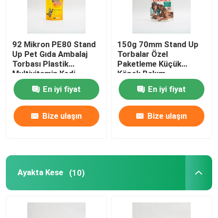
92 Mikron PE80 Stand
150g 70mm Stand Up
Up Pet Gıda Ambalaj
Torbalar Özel
Torbası Plastik
Paketleme Küçük
Multivitamin Kedi
Köpek Bakım
Maması Paketi
Paketleme Torbaları
En iyi fiyat
En iyi fiyat
Bize ulaşın
Bize ulaşın
Ayakta Kese
(10)