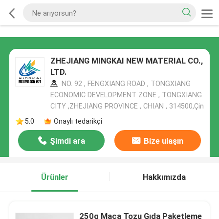
ZHEJIANG MINGKAI NEW MATERIAL CO.,
LTD.
NO. 92 , FENGXIANG ROAD , TONGXIANG
ECONOMIC DEVELOPMENT ZONE , TONGXIANG
CITY ,ZHEJIANG PROVINCE , CHIAN , 314500,Çin
5.0
Onaylı tedarikçi
Şimdi ara
Bize ulaşın
Ürünler
Hakkımızda
250g Maca Tozu Gıda Paketleme