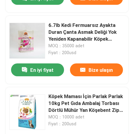
6.7lb Kedi Fermuarsız Ayakta
Duran Çanta Asmak Deliği Yok
Yeniden Kapanabilir Köpek
Tedavi Çantaları
MOQ：35000 adet
Fiyat：200usd
En iyi fiyat
Bize ulaşın
Ana sayfa
Köpek Maması İçin Parlak Parlak
10kg Pet Gıda Ambalaj Torbası
Dörtlü Mühür Yan Köşebent Zip
Ürünler
Kilidi
MOQ：10000 adet
Fiyat：200usd
Hakkımızda