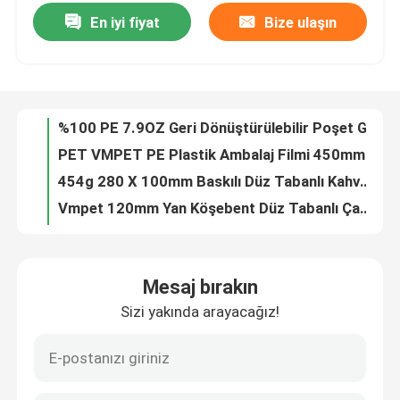
En iyi fiyat
Bize ulaşın
Candy PE80 için 40g Özel Şekilli Çantalar Fermuarlı Küçük Plastik Çanta
14 OZ Baskılı Plastik Ayakta Kese Anında Pirinç Özel Kilitli Ambalaj Torbaları
Fabrika turu
0.63OZ Badem Gıda Ambalajı Film Sarma Plastik Film Rulo Logo Baskılı
%100 PE 7.9OZ Geri Dönüştürülebilir Poşet Gıda Ambalajı Özel Baskılı Açılıp Kapanabilir Gıda Torbaları
Kalite kontrol
PET VMPET PE Plastik Ambalaj Filmi 450mm Gıda Sargısı Yüksek Bariyer
454g 280 X 100mm Baskılı Düz ​​Tabanlı Kahve Torbaları, Kahve Çekirdekleri İçin Vanalı BOPP
Bize ulaşın
Vmpet 120mm Yan Köşebent Düz Tabanlı Çanta Kılıfı 130 Mikron Vegan Beslenme
1kg Alüminyum İmbik Poşet Ambalaj Stand Up Üç Taraflı Conta
Haberler
100g 100 Mikron Alüminyum Folyo Kese Kuruyemiş Yüksek Bariyerli Gıda Ambalajı
Sıvılar Ekran Yıkama için 2L Plastik Stand Up Sıvı Emzik Kılıfı Çanta
Tüm servis talepleri
Mesaj bırakın
1000m Soyulabilir Baskılı Kapak Filmi VMPET Plastik Bardak Sızdırmazlık Filmi
Sizi yakında arayacağız!
125g PE80 PET12 Şeker Kese Çanta Zencefil Çiğneme Pencereli ve Alt Köşebentli
Gıda Ambalaj poşetleri
Şeffaf Pencere Gravür Baskı ile 10oz PET12 Quinoa Tohumları Gıda Ambalaj Torbaları
24oz Granola Gıda Paketleme Torbaları Plastik 6 Renkli Paketleme Zip Kilit Kılıfı
Kahve Paketleme Torbaları
180g Kavrulmuş Fıstık Ayakta Kese Meyve Özel Plastik Gıda Torbaları 102 Mikron