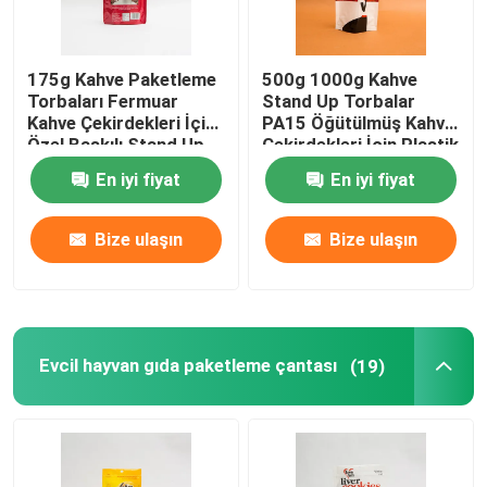
175g Kahve Paketleme
500g 1000g Kahve
Torbaları Fermuar
Stand Up Torbalar
Kahve Çekirdekleri İçin
PA15 Öğütülmüş Kahve
Özel Baskılı Stand Up
Çekirdekleri İçin Plastik
Torbalar
Kahve Poşetleri
En iyi fiyat
En iyi fiyat
Bize ulaşın
Bize ulaşın
Evcil hayvan gıda paketleme çantası
(19)