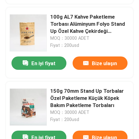
100g AL7 Kahve Paketleme
Torbası Alüminyum Folyo Stand
Up Özel Kahve Çekirdeği
Torbaları
MOQ：30000 ADET
Fiyat：200usd
En iyi fiyat
Bize ulaşın
150g 70mm Stand Up Torbalar
Özel Paketleme Küçük Köpek
Bakım Paketleme Torbaları
MOQ：30000 ADET
Fiyat：200usd
En iyi fiyat
Bize ulaşın