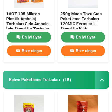
Düz Tabanlı Çantalar
16OZ 105 Mikron
250g Maca Tozu Gıda
Plastik Ambalaj
Paketleme Torbaları
Torbaları Gıda Ambalajı
120MIC Fermuarlı
Özel Şekilli Çantalar
İçin Stand Up Torbalar
Stand Up Kılıfı
En iyi fiyat
En iyi fiyat
Meyve ve sebze Paketleme
Bize ulaşın
Bize ulaşın
imbik poşet ambalajı
Sıvı Ağızlı Kese
Kahve Paketleme Torbaları
(15)
Alüminyum Folyo Kılıfı