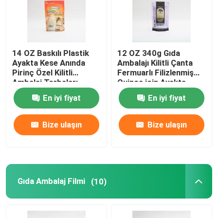
14 OZ Baskılı Plastik
12 OZ 340g Gıda
Ayakta Kese Anında
Ambalajı Kilitli Çanta
Pirinç Özel Kilitli
Fermuarlı Filizlenmiş
Ambalaj Torbaları
Quinoa için Ayakta
Fermuar Kılıfı
En iyi fiyat
En iyi fiyat
Bize ulaşın
Bize ulaşın
Gıda Ambalaj Filmi
(10)