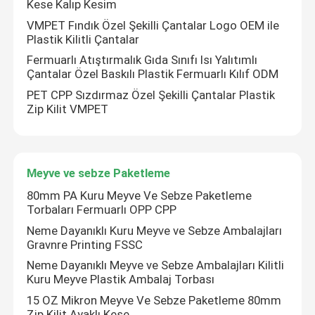
Kese Kalıp Kesim
VMPET Fındık Özel Şekilli Çantalar Logo OEM ile
Düz Tabanlı Çantalar
Plastik Kilitli Çantalar
Fermuarlı Atıştırmalık Gıda Sınıfı Isı Yalıtımlı
Çantalar Özel Baskılı Plastik Fermuarlı Kılıf ODM
Özel Şekilli Çantalar
PET CPP Sızdırmaz Özel Şekilli Çantalar Plastik
Zip Kilit VMPET
Meyve ve sebze Paketleme
imbik poşet ambalajı
Meyve ve sebze Paketleme
80mm PA Kuru Meyve Ve Sebze Paketleme
Torbaları Fermuarlı OPP CPP
Sıvı Ağızlı Kese
Neme Dayanıklı Kuru Meyve ve Sebze Ambalajları
Gravnre Printing FSSC
Alüminyum Folyo Kılıfı
Neme Dayanıklı Meyve ve Sebze Ambalajları Kilitli
Kuru Meyve Plastik Ambalaj Torbası
15 OZ Mikron Meyve Ve Sebze Paketleme 80mm
Zip Kilit Ayaklı Kese