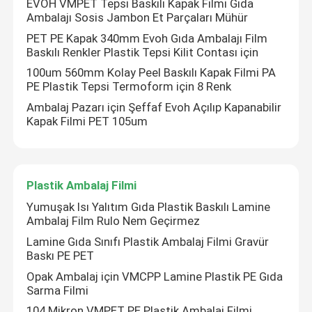
EVOH VMPET Tepsi Baskılı Kapak Filmi Gıda
Ambalajı Sosis Jambon Et Parçaları Mühür
PET PE Kapak 340mm Evoh Gıda Ambalajı Film
Fabrika turu
Baskılı Renkler Plastik Tepsi Kilit Contası için
100um 560mm Kolay Peel Baskılı Kapak Filmi PA
Kalite kontrol
PE Plastik Tepsi Termoform için 8 Renk
Ambalaj Pazarı için Şeffaf Evoh Açılıp Kapanabilir
Kapak Filmi PET 105um
Bize ulaşın
Haberler
Plastik Ambalaj Filmi
Yumuşak Isı Yalıtım Gıda Plastik Baskılı Lamine
Tüm servis talepleri
Ambalaj Film Rulo Nem Geçirmez
Lamine Gıda Sınıfı Plastik Ambalaj Filmi Gravür
Baskı PE PET
Gıda Ambalaj poşetleri
Opak Ambalaj için VMCPP Lamine Plastik PE Gıda
Sarma Filmi
Kahve Paketleme Torbaları
104 Mikron VMPET PE Plastik Ambalaj Filmi