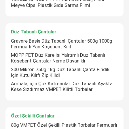
Meyve Cipsi Plastik Gıda Sarma Filmi
Evcil hayvan gıda paketleme çantası
Düz Tabanlı Çantalar
Ayakta Kese
Gravnre Baskı Düz ​​Tabanlı Çantalar 500g 1000g
Fermuarlı Yan Köşebent Kılıf
Gıda Ambalaj Filmi
MOPP PET Düz Kare Isı Yalıtımlı Düz ​​Tabanlı
Köşebent Çantalar Neme Dayanıklı
200 Mikron 750g 1kg Düz Tabanlı Çanta Fındık
Geri Dönüşümlü Poşet Gıda Ambalajı
İçin Kutu Kılıfı Zip Kilidi
Ambalaj için Çok Katmanlar Düz Tabanlı Ayakta
Termoform Film
Kese Sızdırmaz VMPET Kilitli Torbalar
Baskılı Kapak Filmi
Özel Şekilli Çantalar
Plastik Ambalaj Filmi
80g VMPET Özel Şekilli Plastik Torbalar Fermuarlı