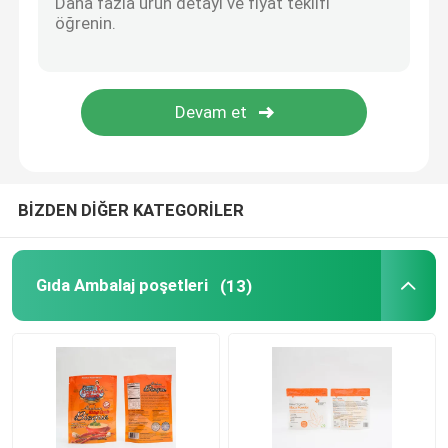
Düz Tabanlı Çantalar
Özel Şekilli Çantalar
Meyve ve sebze Paketleme
BİZDEN DİĞER KATEGORİLER
imbik poşet ambalajı
Gıda Ambalaj poşetleri
(13)
Sıvı Ağızlı Kese
Alüminyum Folyo Kılıfı