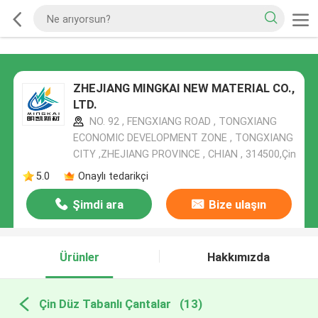
ZHEJIANG MINGKAI NEW MATERIAL CO.,
LTD.
NO. 92 , FENGXIANG ROAD , TONGXIANG
ECONOMIC DEVELOPMENT ZONE , TONGXIANG
CITY ,ZHEJIANG PROVINCE , CHIAN , 314500,Çin
5.0
Onaylı tedarikçi
Şimdi ara
Bize ulaşın
Ürünler
Hakkımızda
Çin Düz Tabanlı Çantalar
(13)