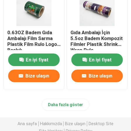
0.63OZ Badem Gıda
Gıda Ambalajı İçin
Ambalajı Film Sarma
5.5oz Badem Kompozit
Plastik Film Rulo Logo
Filmler Plastik Shrink
Baskılı
Wrap Rulo
En iyi fiyat
En iyi fiyat
Bize ulaşın
Bize ulaşın
Daha fazla göster
Ana sayfa
Hakkımızda
Bize ulaşın
Desktop Site
Site Haritası
Privacy Policy