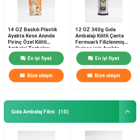
14 OZ Baskılı Plastik
12 OZ 340g Gıda
Ayakta Kese Anında
Ambalajı Kilitli Çanta
Pirinç Özel Kilitli
Fermuarlı Filizlenmiş
Ambalaj Torbaları
Quinoa için Ayakta
Fermuar Kılıfı
En iyi fiyat
En iyi fiyat
Bize ulaşın
Bize ulaşın
Gıda Ambalaj Filmi
(10)