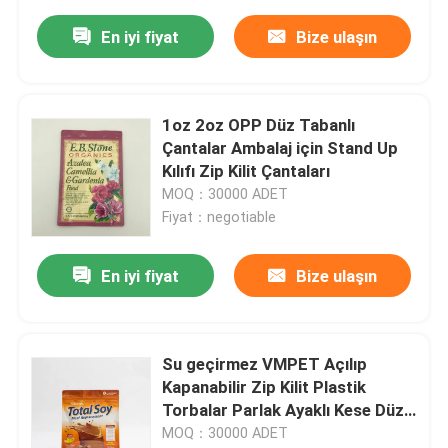
En iyi fiyat
Bize ulaşın
1oz 2oz OPP Düz Tabanlı
Çantalar Ambalaj için Stand Up
Kılıfı Zip Kilit Çantaları
MOQ：30000 ADET
Fiyat：negotiable
En iyi fiyat
Bize ulaşın
Su geçirmez VMPET Açılıp
Kapanabilir Zip Kilit Plastik
Torbalar Parlak Ayaklı Kese Düz
Tabanlı
MOQ：30000 ADET