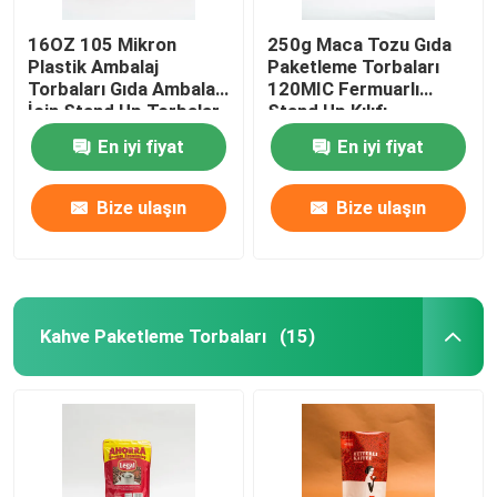
16OZ 105 Mikron
250g Maca Tozu Gıda
Plastik Ambalaj
Paketleme Torbaları
Torbaları Gıda Ambalajı
120MIC Fermuarlı
İçin Stand Up Torbalar
Stand Up Kılıfı
En iyi fiyat
En iyi fiyat
Bize ulaşın
Bize ulaşın
Kahve Paketleme Torbaları
(15)