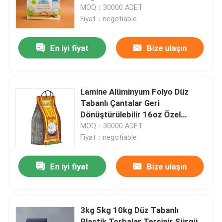
MOQ：30000 ADET
Fiyat：negotiable
Fabrika turu
En iyi fiyat
Bize ulaşın
Kalite kontrol
Bize ulaşın
Lamine Alüminyum Folyo Düz
Tabanlı Çantalar Geri
Dönüştürülebilir 16oz Özel
Haberler
Baskılı
MOQ：30000 ADET
Fiyat：negotiable
Tüm servis talepleri
En iyi fiyat
Bize ulaşın
Gıda Ambalaj poşetleri
3kg 5kg 10kg Düz Tabanlı
Kahve Paketleme Torbaları
Plastik Torbalar Tersinir Sürgü