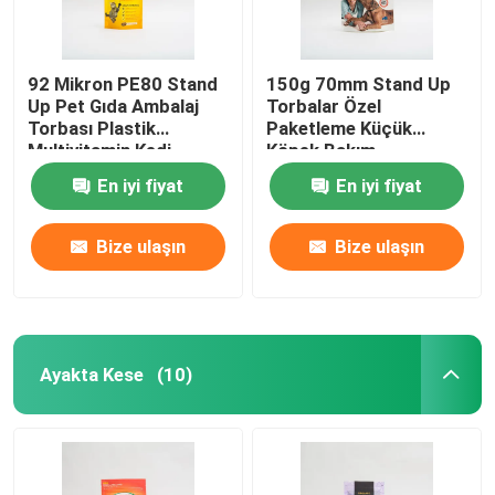
92 Mikron PE80 Stand
150g 70mm Stand Up
Up Pet Gıda Ambalaj
Torbalar Özel
Torbası Plastik
Paketleme Küçük
Multivitamin Kedi
Köpek Bakım
Maması Paketi
Paketleme Torbaları
En iyi fiyat
En iyi fiyat
Bize ulaşın
Bize ulaşın
Ayakta Kese
(10)