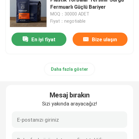
Fermuarlı Güçlü Bariyer
MOQ：30000 ADET
Evcil hayvan gıda paketleme çantası
Fiyat：negotiable
Ayakta Kese
En iyi fiyat
Bize ulaşın
Gıda Ambalaj Filmi
Daha fazla göster
Geri Dönüşümlü Poşet Gıda Ambalajı
Mesaj bırakın
Termoform Film
Sizi yakında arayacağız!
Baskılı Kapak Filmi
Plastik Ambalaj Filmi