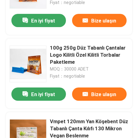
Fiyat：negotiable
En iyi fiyat
Bize ulaşın
100g 250g Düz Tabanlı Çantalar
Logo Kilitli Özel Kilitli Torbalar
Paketleme
MOQ：30000 ADET
Fiyat：negotiable
En iyi fiyat
Bize ulaşın
Ana sayfa
Ürünler
Vmpet 120mm Yan Köşebent Düz
Tabanlı Çanta Kılıfı 130 Mikron
Vegan Beslenme
Hakkımızda