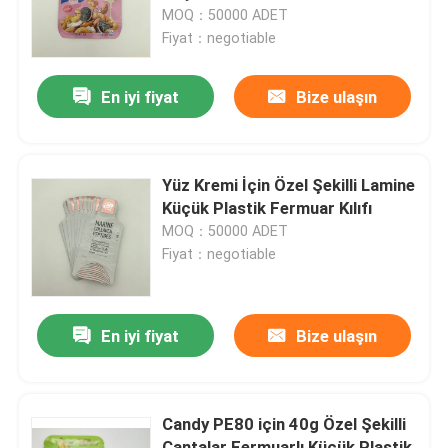
MOQ：50000 ADET
Fiyat：negotiable
Fabrika turu
En iyi fiyat
Bize ulaşın
Kalite kontrol
Bize ulaşın
Yüz Kremi İçin Özel Şekilli Lamine
Küçük Plastik Fermuar Kılıfı
MOQ：50000 ADET
Haberler
Fiyat：negotiable
Tüm servis talepleri
En iyi fiyat
Bize ulaşın
Gıda Ambalaj poşetleri
Candy PE80 için 40g Özel Şekilli
Kahve Paketleme Torbaları
Çantalar Fermuarlı Küçük Plastik