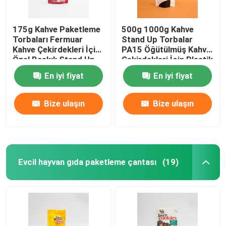
175g Kahve Paketleme
500g 1000g Kahve
Torbaları Fermuar
Stand Up Torbalar
Kahve Çekirdekleri İçin
PA15 Öğütülmüş Kahve
Özel Baskılı Stand Up
Çekirdekleri İçin Plastik
Torbalar
Kahve Poşetleri
En iyi fiyat
En iyi fiyat
Bize ulaşın
Bize ulaşın
Evcil hayvan gıda paketleme çantası
(19)