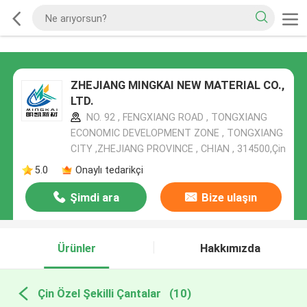
ZHEJIANG MINGKAI NEW MATERIAL CO.,
LTD.
NO. 92 , FENGXIANG ROAD , TONGXIANG
ECONOMIC DEVELOPMENT ZONE , TONGXIANG
CITY ,ZHEJIANG PROVINCE , CHIAN , 314500,Çin
5.0
Onaylı tedarikçi
Şimdi ara
Bize ulaşın
Ürünler
Hakkımızda
Çin Özel Şekilli Çantalar
(10)