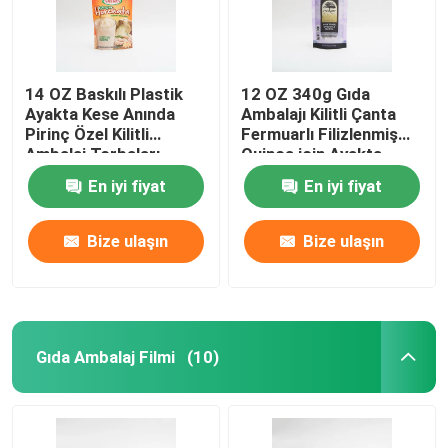
14 OZ Baskılı Plastik
12 OZ 340g Gıda
Ayakta Kese Anında
Ambalajı Kilitli Çanta
Pirinç Özel Kilitli
Fermuarlı Filizlenmiş
Ambalaj Torbaları
Quinoa için Ayakta
Fermuar Kılıfı
En iyi fiyat
En iyi fiyat
Bize ulaşın
Bize ulaşın
Gıda Ambalaj Filmi
(10)