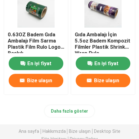
0.63OZ Badem Gıda
Gıda Ambalajı İçin
Ambalajı Film Sarma
5.5oz Badem Kompozit
Plastik Film Rulo Logo
Filmler Plastik Shrink
Baskılı
Wrap Rulo
En iyi fiyat
En iyi fiyat
Bize ulaşın
Bize ulaşın
Daha fazla göster
Ana sayfa
Hakkımızda
Bize ulaşın
Desktop Site
Site Haritası
Privacy Policy