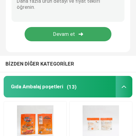
Düz Tabanlı Çantalar
Özel Şekilli Çantalar
Meyve ve sebze Paketleme
BİZDEN DİĞER KATEGORİLER
imbik poşet ambalajı
Gıda Ambalaj poşetleri
(13)
Sıvı Ağızlı Kese
Alüminyum Folyo Kılıfı