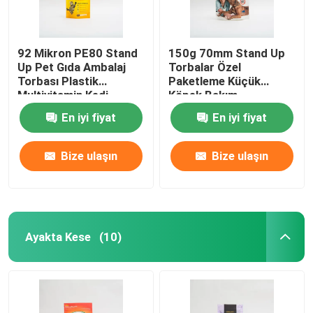
92 Mikron PE80 Stand
150g 70mm Stand Up
Up Pet Gıda Ambalaj
Torbalar Özel
Torbası Plastik
Paketleme Küçük
Multivitamin Kedi
Köpek Bakım
Maması Paketi
Paketleme Torbaları
En iyi fiyat
En iyi fiyat
Bize ulaşın
Bize ulaşın
Ayakta Kese
(10)