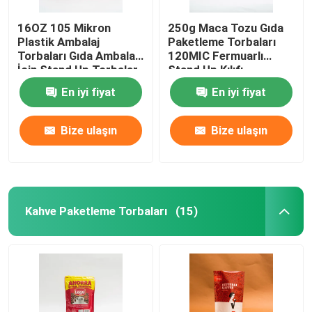
16OZ 105 Mikron
250g Maca Tozu Gıda
Plastik Ambalaj
Paketleme Torbaları
Torbaları Gıda Ambalajı
120MIC Fermuarlı
İçin Stand Up Torbalar
Stand Up Kılıfı
En iyi fiyat
En iyi fiyat
Bize ulaşın
Bize ulaşın
Kahve Paketleme Torbaları
(15)