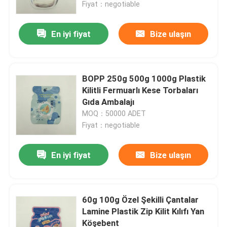
Fiyat：negotiable
En iyi fiyat
Bize ulaşın
BOPP 250g 500g 1000g Plastik
Kilitli Fermuarlı Kese Torbaları
Gıda Ambalajı
MOQ：50000 ADET
Fiyat：negotiable
En iyi fiyat
Bize ulaşın
Ana sayfa
Ürünler
60g 100g Özel Şekilli Çantalar
Lamine Plastik Zip Kilit Kılıfı Yan
Köşebent
Hakkımızda