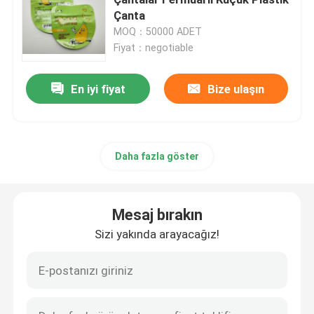
Çanta
MOQ：50000 ADET
Evcil hayvan gıda paketleme çantası
Fiyat：negotiable
Ayakta Kese
En iyi fiyat
Bize ulaşın
Gıda Ambalaj Filmi
Daha fazla göster
Geri Dönüşümlü Poşet Gıda Ambalajı
Mesaj bırakın
Termoform Film
Sizi yakında arayacağız!
Baskılı Kapak Filmi
Plastik Ambalaj Filmi